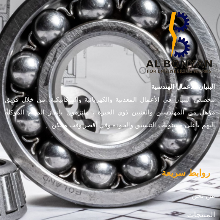
البنيان للأعمال الهندسية
تتخصص البنيان في الأعمال المعدنية والكهربائية والميكانيكية، من خلال فريق
مؤهل من المهندسين والفنيين ذوي الخبرة ، ملتزمون بإنجاز المهام الموكلة
إليهم بأعلى مستويات التنسيق والجودة وفي أقصر وقت ممكن.
روابط سريعة
من نحن
المنتجات