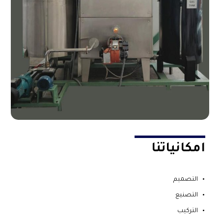
امكانياتنا
التصميم
التصنيع
التركيب